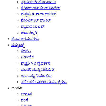
ಪ್ರಯಾಣ & ಹೊರಾಂಗಣ
ಗ್ರೇಡಿಯಂಟ್ ಕಲರ್ ಬಾಟಲ್
ಮಕ್ಕಳು & ಶಾಲಾ ಬಾಟಲ್
ಪೋರ್ಟಬಲ್ ಬಾಟಲ್
ವ್ಯಾಪಾರ ಬಾಟಲ್
ಆಹಾರಕ್ಕಾಗಿ
ಹೊಸ ಆಗಮನಗಳು
ನಮ್ಮ ಬಗ್ಗೆ
ಕಂಪನಿ
ವೀಡಿಯೊ
ಫ್ಯಾಕ್ಟರಿ VR ಪ್ರದರ್ಶನ
ಮಾದರಿಯನ್ನು ಪಡೆಯಿರಿ
ಗುಣಮಟ್ಟ ನಿಯಂತ್ರಣ
ಪದೇ ಪದೇ ಕೇಳಲಾಗುವ ಪ್ರಶ್ನೆಗಳು
ಅಂಗಡಿ
ಜಾಗತಿಕ
ಜಿಂಕೆ