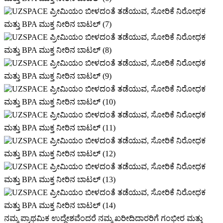
ನಮ್ಮ ಪ್ರಾಥಮಿಕ ಉದ್ದೇಶವೆಂದರೆ ನಮ್ಮ ಖರೀದಿದಾರರಿಗೆ ಗಂಭೀರ ಮತ್ತು