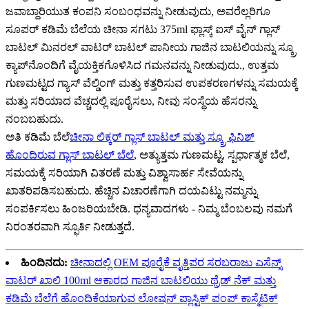
ಜವಾಬ್ದಾರಿಯುತ ಕಂಪನಿ ಸಂಬಂಧವನ್ನು ನೀಡುವುದು, ಅವರೆಲ್ಲರಿಗೂ
ಸೂಪರ್ ಕಡಿಮೆ ಬೆಲೆಯ ಚೀನಾ ಸಗಟು 375ml ಫ್ಲಾಸ್ಕ್ ಐಸ್ ವೈನ್ ಗ್ಲಾಸ್
ಬಾಟಲ್ ಮಿನರಲ್ ವಾಟರ್ ಬಾಟಲ್ ಪಾನೀಯ ಗಾಜಿನ ಬಾಟಲಿಯನ್ನು ಸ್ಕ್ರೂ
ಕ್ಯಾಪ್‌ನೊಂದಿಗೆ ವೈಯಕ್ತಿಕಗೊಳಿಸಿದ ಗಮನವನ್ನು ನೀಡುವುದು., ಉತ್ತಮ
ಗುಣಮಟ್ಟದ ಗ್ಯಾಸ್ ವೆಲ್ಡಿಂಗ್ ಮತ್ತು ಕತ್ತರಿಸುವ ಉಪಕರಣಗಳನ್ನು ಸಮಯಕ್ಕೆ
ಮತ್ತು ಸರಿಯಾದ ವೆಚ್ಚದಲ್ಲಿ ಪೂರೈಸಲು, ನೀವು ಸಂಸ್ಥೆಯ ಹೆಸರನ್ನು
ನಂಬಬಹುದು.
ಅತಿ ಕಡಿಮೆ ಬೆಲೆ
ಚೀನಾ ಲಿಕ್ಕರ್ ಗ್ಲಾಸ್ ಬಾಟಲ್ ಮತ್ತು ಸ್ಕ್ರೂ ಫಿನಿಶ್
ಹೊಂದಿರುವ ಗ್ಲಾಸ್ ಬಾಟಲ್ ಬೆಲೆ
, ಅತ್ಯುತ್ತಮ ಗುಣಮಟ್ಟ, ಸ್ಪರ್ಧಾತ್ಮಕ ಬೆಲೆ,
ಸಮಯಕ್ಕೆ ಸರಿಯಾಗಿ ವಿತರಣೆ ಮತ್ತು ವಿಶ್ವಾಸಾರ್ಹ ಸೇವೆಯನ್ನು
ಖಾತರಿಪಡಿಸಬಹುದು. ಹೆಚ್ಚಿನ ವಿಚಾರಣೆಗಾಗಿ ದಯವಿಟ್ಟು ನಮ್ಮನ್ನು
ಸಂಪರ್ಕಿಸಲು ಹಿಂಜರಿಯಬೇಡಿ. ಧನ್ಯವಾದಗಳು - ನಿಮ್ಮ ಬೆಂಬಲವು ನಮಗೆ
ನಿರಂತರವಾಗಿ ಸ್ಫೂರ್ತಿ ನೀಡುತ್ತದೆ.
ಹಿಂದಿನದು:
ಚೀನಾದಲ್ಲಿ OEM ಪೂರೈಕೆ ವೃತ್ತಿಪರ ಸರಬರಾಜು ಎಸೆನ್ಸ್
ವಾಟರ್ ಖಾಲಿ 100ml ಆಕಾರದ ಗಾಜಿನ ಬಾಟಲಿಯು ಥ್ರೆಡ್ ನೆಕ್ ಮತ್ತು
ಕಡಿಮೆ ಬೆಲೆಗೆ ಹೊಂದಿಕೆಯಾಗುವ ಲೋಷನ್ ಪ್ಲಾಸ್ಟಿಕ್ ಪಂಪ್ ಕಾಸ್ಮೆಟಿಕ್