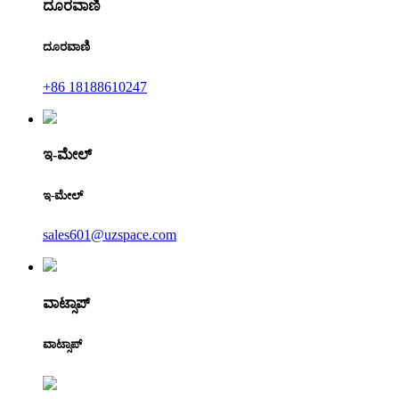
ದೂರವಾಣಿ
ದೂರವಾಣಿ
+86 18188610247
ಇ-ಮೇಲ್
ಇ-ಮೇಲ್
sales601@uzspace.com
ವಾಟ್ಸಾಪ್
ವಾಟ್ಸಾಪ್