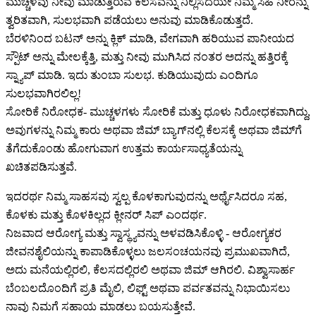
ಮುಚ್ಚಳವು ನೀವು ಮಾಡುತ್ತಿರುವ ಕೆಲಸವನ್ನು ನಿಲ್ಲಿಸದೆಯೇ ನಿಮ್ಮ ಸಿಹಿ ನೀರನ್ನು
ತ್ವರಿತವಾಗಿ, ಸುಲಭವಾಗಿ ಪಡೆಯಲು ಅನುವು ಮಾಡಿಕೊಡುತ್ತದೆ.
ಬೆರಳಿನಿಂದ ಬಟನ್ ಅನ್ನು ಕ್ಲಿಕ್ ಮಾಡಿ, ವೇಗವಾಗಿ ಹರಿಯುವ ಪಾನೀಯದ
ಸ್ಪೌಟ್ ಅನ್ನು ಮೇಲಕ್ಕೆತ್ತಿ, ಮತ್ತು ನೀವು ಮುಗಿಸಿದ ನಂತರ ಅದನ್ನು ಹತ್ತಿರಕ್ಕೆ
ಸ್ನ್ಯಾಪ್ ಮಾಡಿ. ಇದು ತುಂಬಾ ಸುಲಭ. ಕುಡಿಯುವುದು ಎಂದಿಗೂ
ಸುಲಭವಾಗಿರಲಿಲ್ಲ!
ಸೋರಿಕೆ ನಿರೋಧಕ- ಮುಚ್ಚಳಗಳು ಸೋರಿಕೆ ಮತ್ತು ಧೂಳು ನಿರೋಧಕವಾಗಿದ್ದು,
ಅವುಗಳನ್ನು ನಿಮ್ಮ ಕಾರು ಅಥವಾ ಜಿಮ್ ಬ್ಯಾಗ್‌ನಲ್ಲಿ ಕೆಲಸಕ್ಕೆ ಅಥವಾ ಜಿಮ್‌ಗೆ
ತೆಗೆದುಕೊಂಡು ಹೋಗುವಾಗ ಉತ್ತಮ ಕಾರ್ಯಸಾಧ್ಯತೆಯನ್ನು
ಖಚಿತಪಡಿಸುತ್ತವೆ.
ಇದರರ್ಥ ನಿಮ್ಮ ಸಾಹಸವು ಸ್ವಲ್ಪ ಕೊಳಕಾಗುವುದನ್ನು ಅರ್ಥೈಸಿದರೂ ಸಹ,
ಕೊಳಕು ಮತ್ತು ಕೊಳಕಿಲ್ಲದ ಕ್ಲೀನರ್ ಸಿಪ್ ಎಂದರ್ಥ.
ನಿಜವಾದ ಆರೋಗ್ಯ ಮತ್ತು ಸ್ವಾಸ್ಥ್ಯವನ್ನು ಅಳವಡಿಸಿಕೊಳ್ಳಿ - ಆರೋಗ್ಯಕರ
ಜೀವನಶೈಲಿಯನ್ನು ಕಾಪಾಡಿಕೊಳ್ಳಲು ಜಲಸಂಚಯನವು ಪ್ರಮುಖವಾಗಿದೆ,
ಅದು ಮನೆಯಲ್ಲಿರಲಿ, ಕೆಲಸದಲ್ಲಿರಲಿ ಅಥವಾ ಜಿಮ್ ಆಗಿರಲಿ. ವಿಶ್ವಾಸಾರ್ಹ
ಬೆಂಬಲದೊಂದಿಗೆ ಪ್ರತಿ ಮೈಲಿ, ಲಿಫ್ಟ್ ಅಥವಾ ಪರ್ವತವನ್ನು ನಿಭಾಯಿಸಲು
ನಾವು ನಿಮಗೆ ಸಹಾಯ ಮಾಡಲು ಬಯಸುತ್ತೇವೆ.