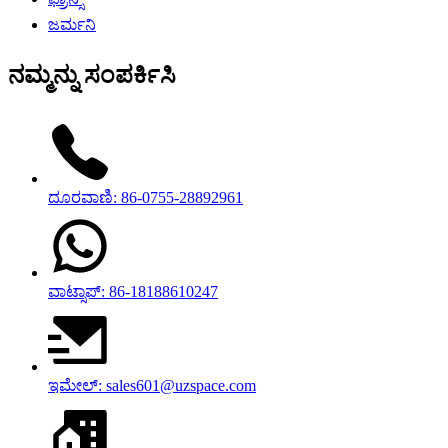
ಜರ್ಮನಿ
ನಮ್ಮನ್ನು ಸಂಪರ್ಕಿಸಿ
ದೂರವಾಣಿ: 86-0755-28892961
ವಾಟ್ಸಾಪ್: 86-18188610247
ಇಮೇಲ್: sales601@uzspace.com