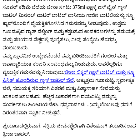
ಸೂಪರ್ ಕಡಿಮೆ ಬೆಲೆಯ ಚೀನಾ ಸಗಟು 375ml ಫ್ಲಾಸ್ಕ್ ಐಸ್ ವೈನ್ ಗ್ಲಾಸ್
ಬಾಟಲ್ ಮಿನರಲ್ ವಾಟರ್ ಬಾಟಲ್ ಪಾನೀಯ ಗಾಜಿನ ಬಾಟಲಿಯನ್ನು ಸ್ಕ್ರೂ
ಕ್ಯಾಪ್‌ನೊಂದಿಗೆ ವೈಯಕ್ತಿಕಗೊಳಿಸಿದ ಗಮನವನ್ನು ನೀಡುವುದು., ಉತ್ತಮ
ಗುಣಮಟ್ಟದ ಗ್ಯಾಸ್ ವೆಲ್ಡಿಂಗ್ ಮತ್ತು ಕತ್ತರಿಸುವ ಉಪಕರಣಗಳನ್ನು ಸಮಯಕ್ಕೆ
ಮತ್ತು ಸರಿಯಾದ ವೆಚ್ಚದಲ್ಲಿ ಪೂರೈಸಲು, ನೀವು ಸಂಸ್ಥೆಯ ಹೆಸರನ್ನು
ನಂಬಬಹುದು.
ನಮ್ಮ ಪ್ರಾಥಮಿಕ ಉದ್ದೇಶವೆಂದರೆ ನಮ್ಮ ಖರೀದಿದಾರರಿಗೆ ಗಂಭೀರ ಮತ್ತು
ಜವಾಬ್ದಾರಿಯುತ ಕಂಪನಿ ಸಂಬಂಧವನ್ನು ನೀಡುವುದು, ಅವರೆಲ್ಲರಿಗೂ
ವೈಯಕ್ತಿಕ ಗಮನವನ್ನು ನೀಡುವುದು.
ಚೀನಾ ಲಿಕ್ಕರ್ ಗ್ಲಾಸ್ ಬಾಟಲ್ ಮತ್ತು ಸ್ಕ್ರೂ
ಫಿನಿಶ್ ಹೊಂದಿರುವ ಗ್ಲಾಸ್ ಬಾಟಲ್ ಬೆಲೆ
, ಅತ್ಯುತ್ತಮ ಗುಣಮಟ್ಟ, ಸ್ಪರ್ಧಾತ್ಮಕ
ಬೆಲೆ, ಸಮಯಕ್ಕೆ ಸರಿಯಾಗಿ ವಿತರಣೆ ಮತ್ತು ವಿಶ್ವಾಸಾರ್ಹ ಸೇವೆಯನ್ನು
ಖಾತರಿಪಡಿಸಬಹುದು. ಹೆಚ್ಚಿನ ವಿಚಾರಣೆಗಾಗಿ ದಯವಿಟ್ಟು ನಮ್ಮನ್ನು
ಸಂಪರ್ಕಿಸಲು ಹಿಂಜರಿಯಬೇಡಿ. ಧನ್ಯವಾದಗಳು - ನಿಮ್ಮ ಬೆಂಬಲವು ನಮಗೆ
ನಿರಂತರವಾಗಿ ಸ್ಫೂರ್ತಿ ನೀಡುತ್ತದೆ.
ಪ್ರಯಾಣದಲ್ಲಿರುವಾಗ, ಸಕ್ರಿಯ ಜೀವನಶೈಲಿಗಾಗಿ ವಿಶೇಷವಾಗಿ ತಯಾರಿಸಲಾದ
ಕ್ರೀಡಾ ಬಾಟಲ್.