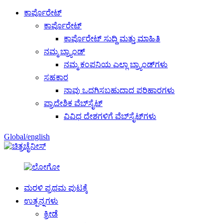
ಕಾರ್ಪೊರೇಟ್
ಕಾರ್ಪೊರೇಟ್
ಕಾರ್ಪೊರೇಟ್ ಸುದ್ದಿ ಮತ್ತು ಮಾಹಿತಿ
ನಮ್ಮ ಬ್ರ್ಯಾಂಡ್
ನಮ್ಮ ಕಂಪನಿಯ ಎಲ್ಲಾ ಬ್ರ್ಯಾಂಡ್‌ಗಳು
ಸಹಕಾರ
ನಾವು ಒದಗಿಸಬಹುದಾದ ಪರಿಹಾರಗಳು
ಪ್ರಾದೇಶಿಕ ವೆಬ್‌ಸೈಟ್
ವಿವಿಧ ದೇಶಗಳಿಗೆ ವೆಬ್‌ಸೈಟ್‌ಗಳು
Global/english
ಚೈನೀಸ್
ಮರಳಿ ಪ್ರಥಮ ಪುಟಕ್ಕೆ
ಉತ್ಪನ್ನಗಳು
ಕ್ರೀಡೆ