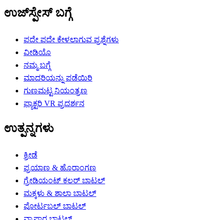
ಉಜ್‌ಸ್ಪೇಸ್ ಬಗ್ಗೆ
ಪದೇ ಪದೇ ಕೇಳಲಾಗುವ ಪ್ರಶ್ನೆಗಳು
ವೀಡಿಯೊ
ನಮ್ಮ ಬಗ್ಗೆ
ಮಾದರಿಯನ್ನು ಪಡೆಯಿರಿ
ಗುಣಮಟ್ಟ ನಿಯಂತ್ರಣ
ಫ್ಯಾಕ್ಟರಿ VR ಪ್ರದರ್ಶನ
ಉತ್ಪನ್ನಗಳು
ಕ್ರೀಡೆ
ಪ್ರಯಾಣ & ಹೊರಾಂಗಣ
ಗ್ರೇಡಿಯಂಟ್ ಕಲರ್ ಬಾಟಲ್
ಮಕ್ಕಳು & ಶಾಲಾ ಬಾಟಲ್
ಪೋರ್ಟಬಲ್ ಬಾಟಲ್
ವ್ಯಾಪಾರ ಬಾಟಲ್