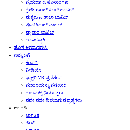
ಪ್ರಯಾಣ & ಹೊರಾಂಗಣ
ಗ್ರೇಡಿಯಂಟ್ ಕಲರ್ ಬಾಟಲ್
ಮಕ್ಕಳು & ಶಾಲಾ ಬಾಟಲ್
ಪೋರ್ಟಬಲ್ ಬಾಟಲ್
ವ್ಯಾಪಾರ ಬಾಟಲ್
ಆಹಾರಕ್ಕಾಗಿ
ಹೊಸ ಆಗಮನಗಳು
ನಮ್ಮ ಬಗ್ಗೆ
ಕಂಪನಿ
ವೀಡಿಯೊ
ಫ್ಯಾಕ್ಟರಿ VR ಪ್ರದರ್ಶನ
ಮಾದರಿಯನ್ನು ಪಡೆಯಿರಿ
ಗುಣಮಟ್ಟ ನಿಯಂತ್ರಣ
ಪದೇ ಪದೇ ಕೇಳಲಾಗುವ ಪ್ರಶ್ನೆಗಳು
ಅಂಗಡಿ
ಜಾಗತಿಕ
ಜಿಂಕೆ