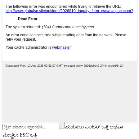
ಹುಡುಕಲು ಎಂಟರ್ ಒತ್ತಿ ಅಥವಾ
ಮುಚ್ಚಲು ESC ಒತ್ತಿ