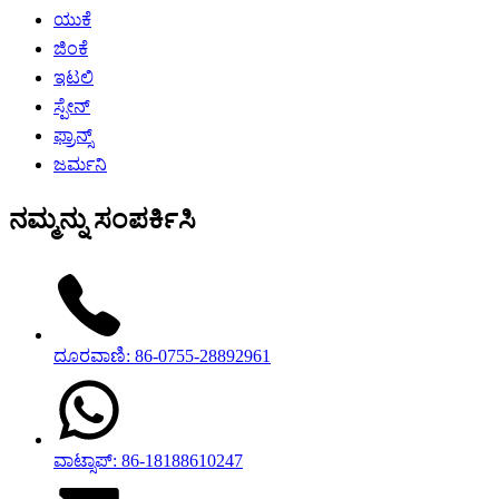
ಯುಕೆ
ಜಿಂಕೆ
ಇಟಲಿ
ಸ್ಪೇನ್
ಫ್ರಾನ್ಸ್
ಜರ್ಮನಿ
ನಮ್ಮನ್ನು ಸಂಪರ್ಕಿಸಿ
ದೂರವಾಣಿ: 86-0755-28892961
ವಾಟ್ಸಾಪ್: 86-18188610247