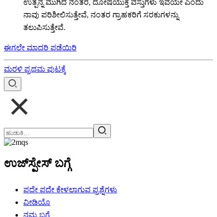
ಉತ್ಪನ್ನ ಮುಗಿದ ನಂತರ, ದೋಷಯುಕ್ತ ವಸ್ತುಗಳು ಇವೆಯೇ ಎಂದು
ನಾವು ಪರಿಶೀಲಿಸುತ್ತೇವೆ, ನಂತರ ಗ್ರಾಹಕರಿಗೆ ಸರಕುಗಳನ್ನು
ತಲುಪಿಸುತ್ತೇವೆ.
ಈಗಲೇ ಮಾದರಿ ಪಡೆಯಿರಿ
ಮರಳಿ ಪ್ರಥಮ ಪುಟಕ್ಕೆ
ಉಜ್‌ಸ್ಪೇಸ್ ಬಗ್ಗೆ
ಪದೇ ಪದೇ ಕೇಳಲಾಗುವ ಪ್ರಶ್ನೆಗಳು
ವೀಡಿಯೊ
ನಮ್ಮ ಬಗ್ಗೆ