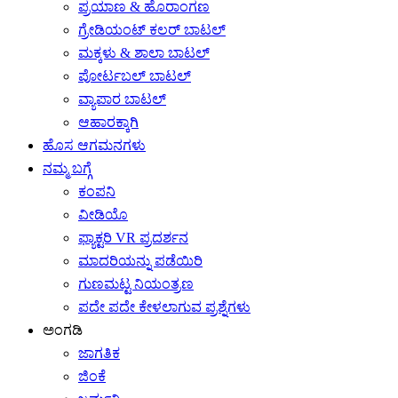
ಪ್ರಯಾಣ & ಹೊರಾಂಗಣ
ಗ್ರೇಡಿಯಂಟ್ ಕಲರ್ ಬಾಟಲ್
ಮಕ್ಕಳು & ಶಾಲಾ ಬಾಟಲ್
ಪೋರ್ಟಬಲ್ ಬಾಟಲ್
ವ್ಯಾಪಾರ ಬಾಟಲ್
ಆಹಾರಕ್ಕಾಗಿ
ಹೊಸ ಆಗಮನಗಳು
ನಮ್ಮ ಬಗ್ಗೆ
ಕಂಪನಿ
ವೀಡಿಯೊ
ಫ್ಯಾಕ್ಟರಿ VR ಪ್ರದರ್ಶನ
ಮಾದರಿಯನ್ನು ಪಡೆಯಿರಿ
ಗುಣಮಟ್ಟ ನಿಯಂತ್ರಣ
ಪದೇ ಪದೇ ಕೇಳಲಾಗುವ ಪ್ರಶ್ನೆಗಳು
ಅಂಗಡಿ
ಜಾಗತಿಕ
ಜಿಂಕೆ